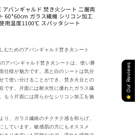
ブ
RDE アバンギャルド 焚き火シート 二層両
ラ
 60*60cm ガラス繊維 シリコン加工
ッ
使用温度1100℃ スパッタシート
ク
瞬
間
使
しむためのアバンギャルド焚き火シート
用
温
RDEのアバンギャルド焚き火シートは、使い勝
Our Reviews
度
面仕様が魅力です。黒と白のシートは気分
1100℃
せて使い分けることができ、焚き火台との
ス
在です。片面には耐火性に優れたガラス繊
パ
ッ
、もう片面には滑らかなシリコン加工を施
タ
シ
ー
より、ガラス繊維のチクチク感を和らげ、
ト
にしています。敏感肌の方にもオススメ
の