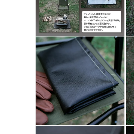
を
を
開
開
く
く
モ
モ
ー
ー
ダ
ダ
ル
ル
で
で
メ
メ
デ
デ
ィ
ィ
ア
ア
(4)
(5)
を
を
開
開
く
く
モ
モ
ー
ー