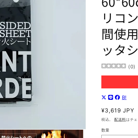
60*6
リコン
間使用
ッタ
(
0
)
B!
通
¥3,619 JPY
常
税込。
配送料
はチェ
価
数量
格