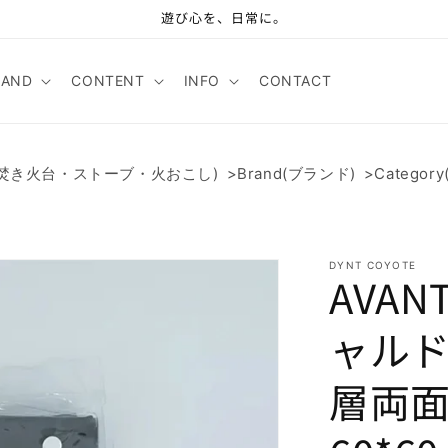
遊び心を、日常に。
RAND
CONTENT
INFO
CONTACT
/
ove(焚き火台・ストーブ・火おこし)
Brand(ブランド)
Catego
DYNT COYOTE
AVAN
ャルド
層両