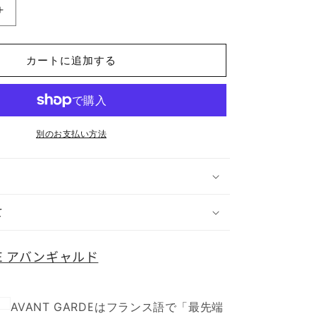
AVANT
GARDE
ア
カートに追加する
バ
ン
ギ
ャ
ル
別のお支払い方法
ド
焚
き
火
て
シ
ー
ト
RDE アバンギャルド
二
層
両
AVANT GARDEはフランス語で「最先端