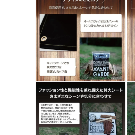
ダ
ル
で
メ
デ
ィ
ア
(1)
を
開
く
モ
モ
ー
ー
ダ
ダ
ル
ル
で
で
メ
メ
デ
デ
ィ
ィ
ア
ア
(2)
(3)