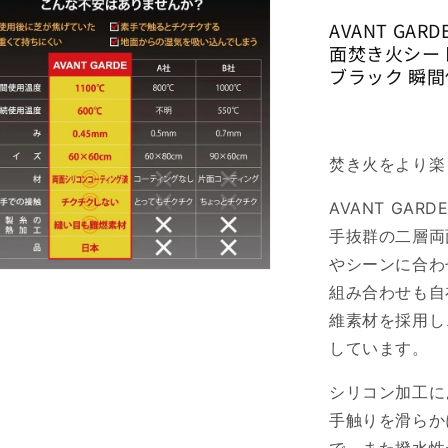
ブ
AVANT GA
ラ
面焚き火シート
ッ
ブラック 瞬間
ク
瞬
間
使
焚き火をより楽
用
温
AVANT GA
度
手抜群の二層両
1100℃
やシーンに合わ
ス
組み合わせも自
パ
ッ
維素材を採用し
タ
しています。
シ
ー
シリコン加工に
ト
手触りを滑らか
の