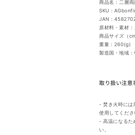
商品名：二層両
SKU：AGbonfir
JAN：458270
原材料・素材：
商品サイズ（cm
重量：260(g)
製造国・地域：
取り扱い注意
- 焚き火時に
使用してくださ
- 高温になる
い。