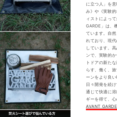
面
に立つ人」を意
焚
み》や《実験的
き
ィストによって
火
シ
GARDE」は
ー
ています。自然
ト
れており、現代
60*60cm
しています。高
ガ
ンで、実験的か
ラ
トドアの新たな
ス
繊
らす、働く、旅
維
ーンをより良い
シ
日々開発を続け
リ
通じて快適に溶
コ
ギーを得て、心
ン
AVANT GAR
加
工