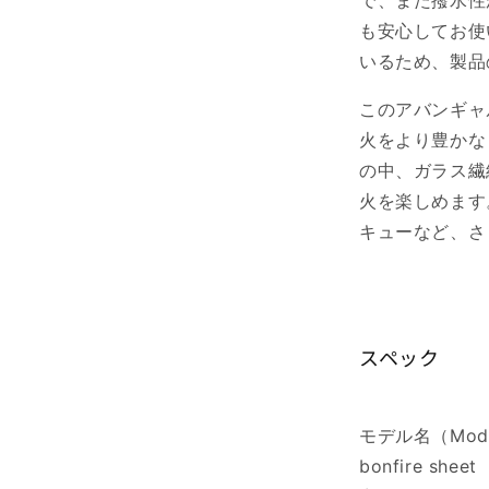
で、また撥水性
数
も安心してお使
量
いるため、製品
を
減
このアバンギャ
ら
火をより豊かな
す
の中、ガラス繊
火を楽しめます
キューなど、さ
スペック
モデル名（Model 
bonfire sheet