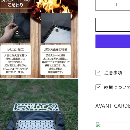
AVANT
GARDE
ア
バ
ン
ギ
ャ
ル
ド
焚
注意事項
き
火
納期につい
シ
ー
ト
AVANT GA
二
層
両