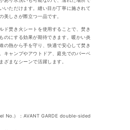
があり水洗いも可能なので、濡れた場所で
数
いいただけます。縫い目が丁寧に施されて
量
の美しさが際立つ一品です。
を
増
ルド焚き火シートを使用することで、焚き
や
ものにする効果が期待できます。暖かい炎
す
維の熱から手を守り、快適で安心して焚き
。キャンプやアウトドア、庭先でのバーベ
まざまなシーンで活躍します。
No.）：AVANT GARDE double-sided