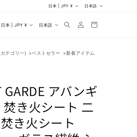
国
言
日本 | JPY ¥
日本語
/
語
ロ
カ
国
言
地
グ
ー
日本 | JPY ¥
日本語
イ
語
域
ト
ン
地
域
ry(カテゴリ一)
ベストセラー
新着アイテム
T GARDE アバンギ
 焚き火シート 二
面焚き火シート