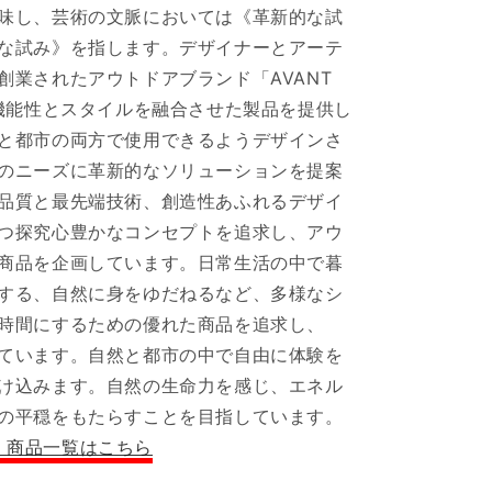
面
味し、芸術の文脈においては《革新的な試
焚
な試み》を指します。デザイナーとアーテ
き
創業されたアウトドアブランド「AVANT
火
シ
、機能性とスタイルを融合させた製品を提供し
ー
と都市の両方で使用できるようデザインさ
ト
のニーズに革新的なソリューションを提案
60*60cm
品質と最先端技術、創造性あふれるデザイ
ガ
つ探究心豊かなコンセプトを追求し、アウ
ラ
商品を企画しています。日常生活の中で暮
ス
繊
する、自然に身をゆだねるなど、多様なシ
維
時間にするための優れた商品を追求し、
シ
ています。自然と都市の中で自由に体験を
リ
け込みます。自然の生命力を感じ、エネル
コ
の平穏をもたらすことを目指しています。
ン
DE 商品一覧はこちら
加
工