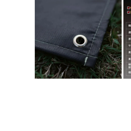
ダ
ダ
ル
ル
で
で
メ
メ
デ
デ
ィ
ィ
ア
ア
(6)
(7)
を
を
開
開
く
く
モ
モ
ー
ー
ダ
ダ
ル
ル
で
で
メ
メ
デ
デ
ィ
ィ
ア
ア
(8)
(9)