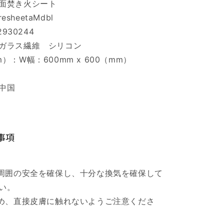
面焚き火シート
esheetaMdbl
2930244
ガラス繊維 シリコン
）：W幅：600mm x 600（mm）
中国
事項
は周囲の安全を確保し、十分な換気を確保して
い。
ため、直接皮膚に触れないようご注意くださ