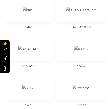
tab.
Bush Craft Inc
Our Reviews
ASAGAO
KA03
YGY
Rothco