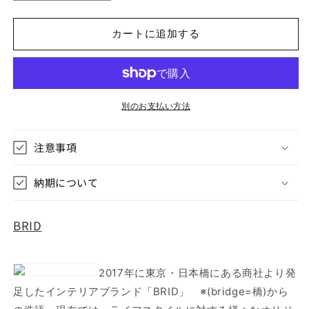
MOLDING
MOLDING
WATER
WATER
TANK
TANK
カートに追加する
CART
CART
20L
20L
with
with
COVER
COVER
モ
モ
別のお支払い方法
ー
ー
ル
ル
注意事項
デ
デ
ィ
ィ
納期について
ン
ン
グ
グ
BRID
ウ
ウ
ォ
ォ
ー
ー
タ
タ
2017年に東京・日本橋にある商社より発
ー
ー
足したインテリアブランド「BRID」 ※(bridge=橋)から
タ
タ