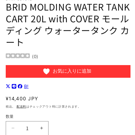
BRID MOLDING WATER TANK
を
開
CART 20L with COVER モール
く
ディング ウォータータンク カ
ート
(
0
)
お気に入りに追加
B!
通
¥14,400 JPY
常
税込。
配送料
はチェックアウト時に計算されます。
価
数量
格
BRID
BRID