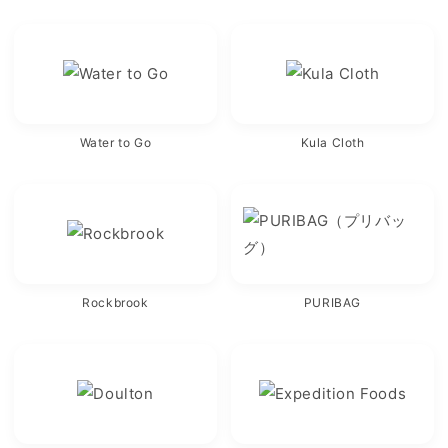
Water to Go
Kula Cloth
Rockbrook
PURIBAG