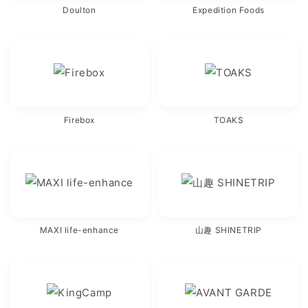
Doulton
Expedition Foods
Firebox
TOAKS
MAXI life-enhance
山趣 SHINETRIP