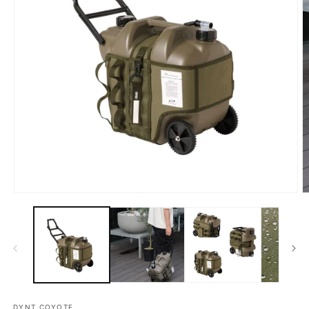
モ
ー
ダ
ル
で
メ
デ
ィ
ア
DYNT COYOTE
(1)
(2