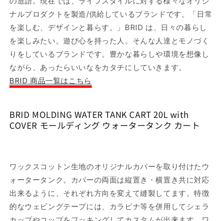
の造語。現在では、ライフスタイルに対する様々なオリジ
ン
ン
ナルプロダクトを製造/供給しているブランドです。「日常
ク
ク
を楽しむ、デザインと暮らす。」BRID は、日々の暮らし
カ
カ
を楽しみたい。遊び心を持った人。そんな人達とモノづく
ー
ー
りをしているブランドです。豊かな暮らしや環境を想像し
ト
ト
ながら、あったらいいなをカタチにしていきます。
の
の
BRID 商品一覧はこちら
数
数
量
量
を
を
BRID MOLDING WATER TANK CART 20L with
減
増
COVER モールディング ウォータータンク カート
ら
や
す
す
ワックスコットン生地のオリジナルカバーを取り付けたウ
ォータータンク。カバーの両面は縦置き・横置き共に対応
出来るように、それぞれ方向を変えて縫製してます。特徴
的なウェビングテープには、カラビナ等を併用してシェラ
カップやコップをフッキングしてカスタムが出来ます。ワ