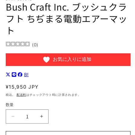
Bush Craft Inc. ブッシュクラ
を
開
フト ちぢまる電動エアーマッ
く
ト
(
0
)
お気に入りに追加
B!
通
¥15,950 JPY
常
税込。
配送料
はチェックアウト時に計算されます。
価
数量
格
Bush
Bush
Craft
Craft
Inc.
Inc.