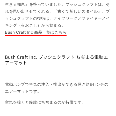
生きる知恵』を持っていました。ブッシュクラフトは、そ
ト
ト
れを思い出させてくれる、『古くて新しいスタイル』。ブ
の
の
数
数
ッシュクラフトの技術は、ナイフワークとファイヤーメイ
量
量
キング（火おこし）から始まる。
を
を
Bush Craft Inc 商品一覧はこちら
減
増
ら
や
す
す
Bush Craft Inc. ブッシュクラフト ちぢまる電動エ
アーマット
電動ポンプで空気の注入・排出ができる厚さ約9センチの
エアーマットです。
空気を抜くと蛇腹にちぢまるのが特徴です。