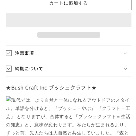
カートに追加する
ブ
ブ
ッ
ッ
シ
シ
ュ
ュ
ク
ク
ラ
ラ
フ
フ
注意事項
ト
ト
ち
ち
納期について
ぢ
ぢ
ま
ま
る
る
★Bush Craft Inc ブッシュクラフト★
電
電
動
動
現代では、より自然と一体になれるアウトドアのスタイ
エ
エ
ル。単語を分けると、『ブッシュ＝やぶ』 『クラフト＝工
ア
ア
芸』 となりますが、合体すると『ブッシュクラフト＝生活
ー
ー
の知恵』と、意味が変わります。私たちが生まれるより、
マ
マ
ずっと前。先人たちは大自然と共生していました。『森と
ッ
ッ