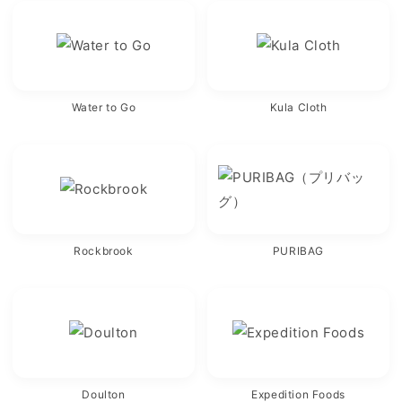
Water to Go
Kula Cloth
Rockbrook
PURIBAG
Doulton
Expedition Foods