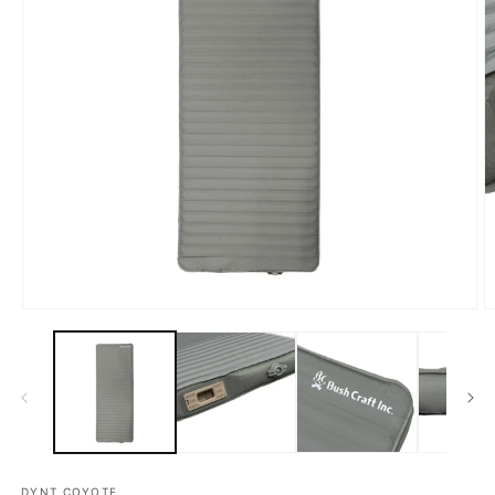
モ
ー
ダ
ル
で
メ
デ
ィ
ア
DYNT COYOTE
(1)
(2