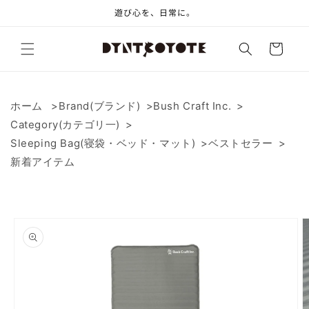
コンテ
遊び心を、日常に。
ンツに
進む
カ
ー
ト
ホーム
Brand(ブランド)
Bush Craft Inc.
Category(カテゴリ一)
Sleeping Bag(寝袋・ベッド・マット)
ベストセラー
新着アイテム
商品情
報にス
キップ