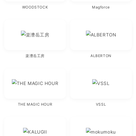
WOODSTOCK
Magforce
楽漕岳工房
ALBERTON
THE MAGIC HOUR
VSSL