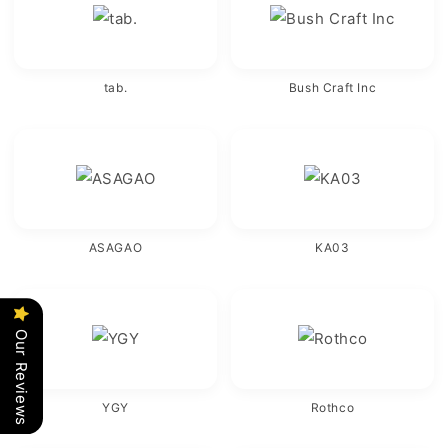
tab.
Bush Craft Inc
ASAGAO
KA03
Our Reviews
YGY
Rothco