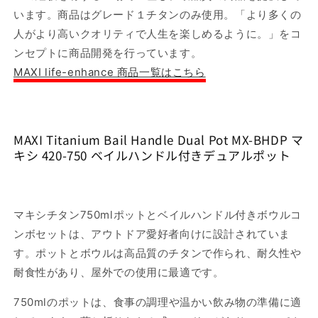
き
き
います。商品はグレード１チタンのみ使用。「より多くの
デ
デ
人がより高いクオリティで人生を楽しめるように。」をコ
ュ
ュ
ンセプトに商品開発を行っています。
ア
ア
MAXI life-enhance 商品一覧はこちら
ル
ル
ポ
ポ
ッ
ッ
ト
ト
MAXI Titanium Bail Handle Dual Pot MX-BHDP マ
の
の
キシ 420-750 ベイルハンドル付きデュアルポット
数
数
量
量
を
を
減
増
マキシチタン750mlポットとベイルハンドル付きボウルコ
ら
や
ンボセットは、アウトドア愛好者向けに設計されていま
す
す
す。ポットとボウルは高品質のチタンで作られ、耐久性や
耐食性があり、屋外での使用に最適です。
750mlのポットは、食事の調理や温かい飲み物の準備に適