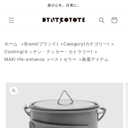
コンテ
遊び心を、日常に。
ンツに
進む
カ
ー
ト
ホーム
Brand(ブランド)
Category(カテゴリ一)
Cooking(キッチン・クッカー・カトラリー)
MAXI life-enhance
ベストセラー
新着アイテム
商品情
報にス
キップ