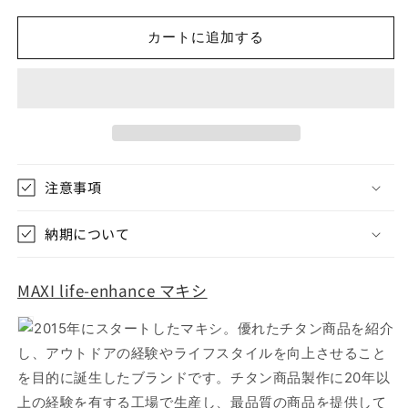
Bail
Bail
Handle
Handle
カートに追加する
Dual
Dual
Pot
Pot
MX-
MX-
BHDP
BHDP
マ
マ
キ
キ
シ
シ
注意事項
420-
420-
750
750
納期について
ベ
ベ
イ
イ
ル
ル
MAXI life-enhance マキシ
ハ
ハ
ン
ン
2015年にスタートしたマキシ。優れたチタン商品を紹介
ド
ド
し、アウトドアの経験やライフスタイルを向上させること
ル
ル
を目的に誕生したブランドです。チタン商品製作に20年以
付
付
上の経験を有する工場で生産し、最品質の商品を提供して