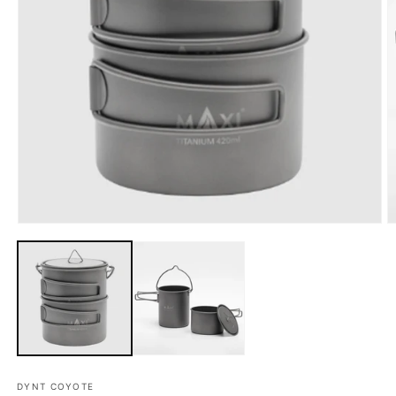
モ
ー
ダ
ル
で
メ
デ
ィ
ア
(1)
(2
を
DYNT COYOTE