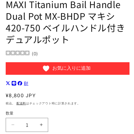
MAXI Titanium Bail Handle
開
く
Dual Pot MX-BHDP マキシ
420-750 ベイルハンドル付き
デュアルポット
(
0
)
お気に入りに追加
B!
通
¥8,800 JPY
常
税込。
配送料
はチェックアウト時に計算されます。
価
数量
格
MAXI
MAXI
Titanium
Titanium