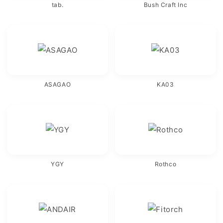
tab.
Bush Craft Inc
ASAGAO
KA03
YGY
Rothco