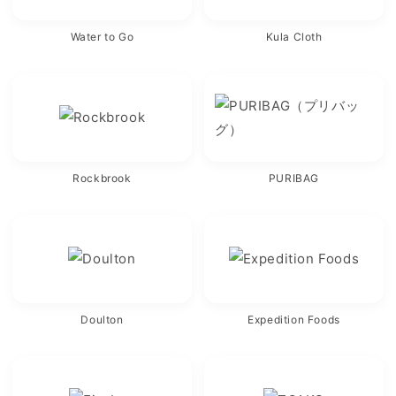
Water to Go
Kula Cloth
Rockbrook
PURIBAG
Doulton
Expedition Foods