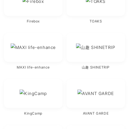
Firebox
TOAKS
MAXI life-enhance
山趣 SHINETRIP
KingCamp
AVANT GARDE