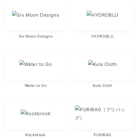
Six Moon Designs
HYDROBLU
Water to Go
Kula Cloth
Rockbrook
PURIBAG