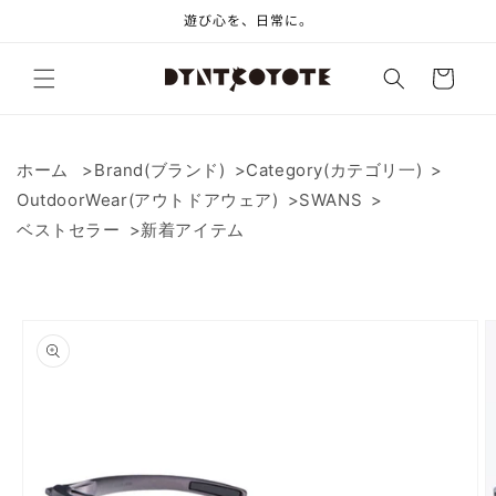
コンテ
遊び心を、日常に。
ンツに
進む
カ
ー
ト
ホーム
Brand(ブランド)
Category(カテゴリ一)
OutdoorWear(アウトドアウェア)
SWANS
ベストセラー
新着アイテム
商品情
報にス
キップ