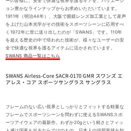
ーの皆様に、安全で快適な視界を護るギアを、バリエーシ
グ
グ
ョン豊かなラインナップからお求めいただいています。
ラ
ラ
1911年（明治44年）、大阪で眼鏡レンズ加工業として産声
ス
ス
を上げた山本光学がその技術をスポーツシーンに応用すべ
サ
サ
く1972年に世に送り出したのが「SWANS」です。110年
ン
ン
を超える歴史の中で培われた技術が、様々なユーザーの安
グ
グ
全で快適な視界を護るアイテムに活かされています。
ラ
ラ
SWANS 商品一覧はこちら
ス
ス
の
の
数
数
SWANS Airless-Core SACR-0170 GMR スワンズ エ
量
量
アレス・コア スポーツサングラス サングラス
を
を
減
増
ら
や
す
す
フレームのない広い視界としっかりとフィットする軽量な
フレームでスポーツシーンを問わずに使えるSWANSスポ
ーツアイウェアの最新作。わずか20gという軽さとフィッ
ト感は国産も出るならではのもの。日本人の頭部形状を知