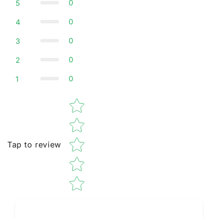
0
5
0
4
0
3
0
2
0
1
Star rating
Tap to review