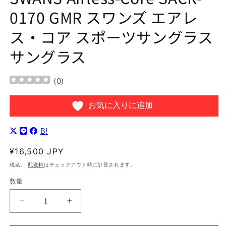
開
0170 GMR スワンズ エアレ
く
ス・コア スポーツサングラス
サングラス
(
0
)
お気に入りに追加
B!
通
¥16,500 JPY
常
税込。
配送料
はチェックアウト時に計算されます。
価
数量
格
SWANS
SWANS
Airless-
Airless-