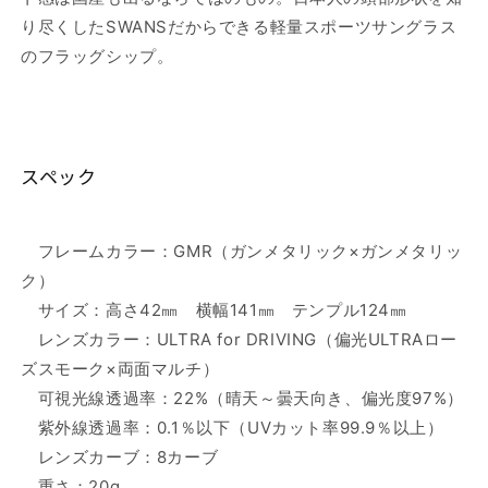
り尽くしたSWANSだからできる軽量スポーツサングラス
のフラッグシップ。
スペック
フレームカラー：GMR（ガンメタリック×ガンメタリッ
ク）
サイズ：高さ42㎜ 横幅141㎜ テンプル124㎜
レンズカラー：ULTRA for DRIVING（偏光ULTRAロー
ズスモーク×両面マルチ）
可視光線透過率：22%（晴天～曇天向き、偏光度97%）
紫外線透過率：0.1％以下（UVカット率99.9％以上）
レンズカーブ：8カーブ
重さ：20g