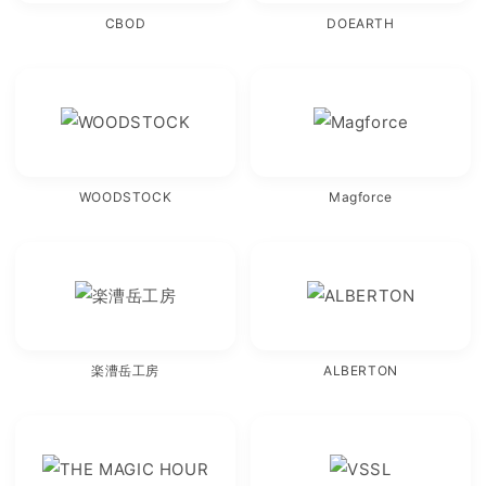
CBOD
DOEARTH
WOODSTOCK
Magforce
楽漕岳工房
ALBERTON