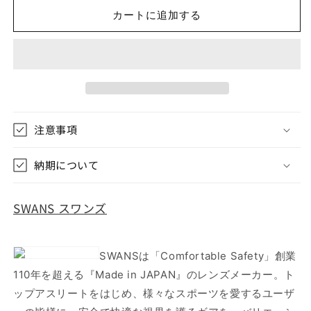
Core
Core
SACR-
SACR-
カートに追加する
0170
0170
GMR
GMR
ス
ス
ワ
ワ
ン
ン
ズ
ズ
エ
エ
注意事項
ア
ア
レ
レ
納期について
ス・
ス・
コ
コ
SWANS スワンズ
ア
ア
ス
ス
ポ
ポ
SWANSは「Comfortable Safety」創業
ー
ー
110年を超える『Made in JAPAN』のレンズメーカー。ト
ツ
ツ
ップアスリートをはじめ、様々なスポーツを愛するユーザ
サ
サ
ン
ン