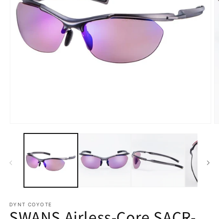
モ
ー
ダ
ル
で
メ
デ
ィ
ア
DYNT COYOTE
(1)
(2
SWANS Airless-Core SACR-
を