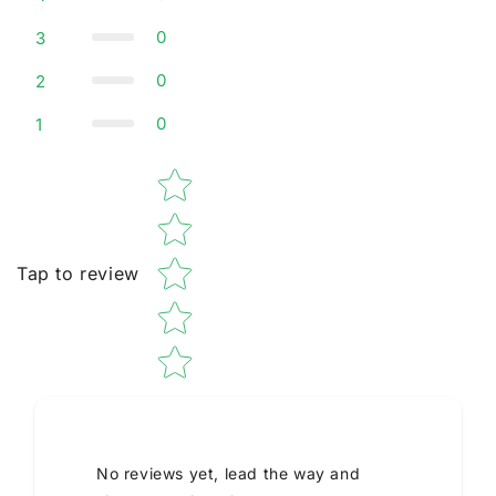
0
3
0
2
0
1
Star rating
Tap to review
No reviews yet, lead the way and