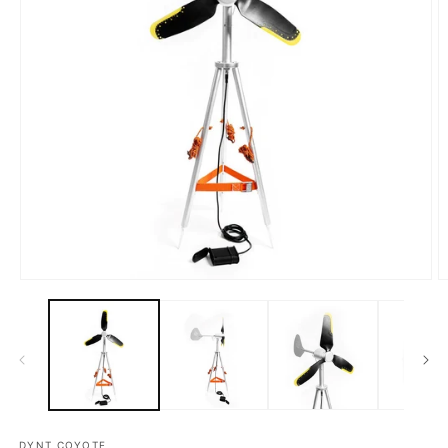
モ
ー
ダ
ル
で
メ
デ
ィ
ア
DYNT COYOTE
(1)
(2