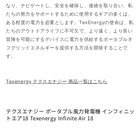
ニ
ニ
なり、ナビゲートし、安全を確保し、連絡を取り合い、私
ッ
ッ
たちの努力をサポートするために使用するギアの多くは、
ト
ト
ある程度の電力を必要とします。TexEnergyの使命は、私
エ
エ
たちのアウトドアライフに不可欠で、より遠く、より長い
ア
ア
18
18
冒険を可能にするデバイスに電力を供給するポータブルオ
Texenergy
Texenergy
フグリッドエネルギーを提供する方法を開発することで
Infinite
Infinite
す。
Air
Air
18
18
の
の
数
数
Texenergy テクスエナジー 商品一覧はこちら
量
量
を
を
減
増
ら
や
テクスエナジー ポータブル風力発電機 インフィニッ
トエア18 Texenergy Infinite Air 18
す
す