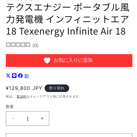
テクスエナジー ポータブル風
を
開
力発電機 インフィニットエア
く
18 Texenergy Infinite Air 18
(
0
)
お気に入りに追加
B!
通
¥129,800 JPY
売り切れ
常
税込。
配送料
はチェックアウト時に計算されます。
価
数量
格
テ
テ
ク
ク
ス
ス