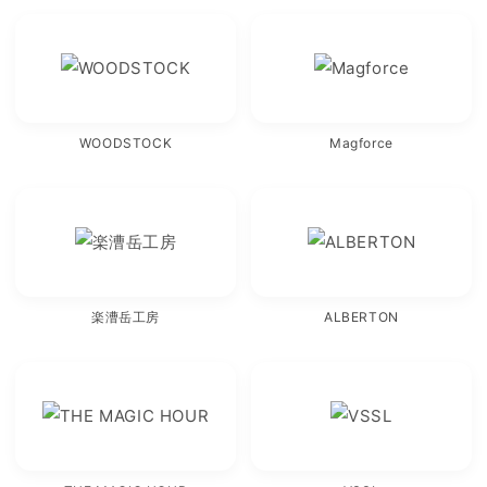
WOODSTOCK
Magforce
楽漕岳工房
ALBERTON