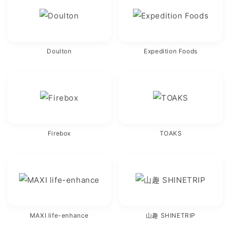
Doulton
Expedition Foods
Firebox
TOAKS
MAXI life-enhance
山趣 SHINETRIP