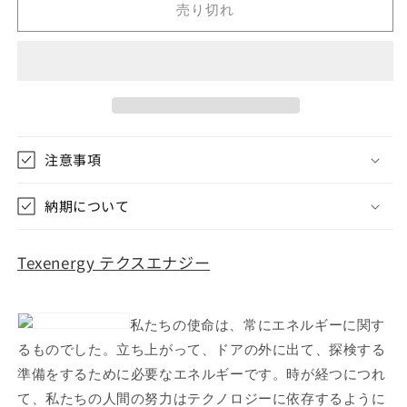
売り切れ
エ
エ
ナ
ナ
ジ
ジ
ー
ー
ポ
ポ
ー
ー
タ
タ
注意事項
ブ
ブ
ル
ル
納期について
風
風
力
力
Texenergy テクスエナジー
発
発
電
電
機
機
イ
イ
私たちの使命は、常にエネルギーに関す
ン
ン
るものでした。立ち上がって、ドアの外に出て、探検する
フ
フ
準備をするために必要なエネルギーです。時が経つにつれ
ィ
ィ
て、私たちの人間の努力はテクノロジーに依存するように