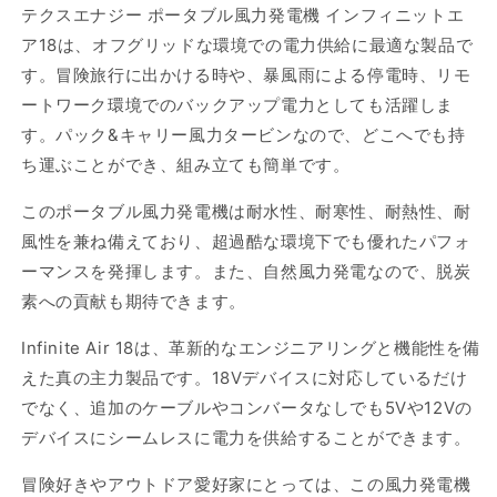
テクスエナジー ポータブル風力発電機 インフィニットエ
ア18は、オフグリッドな環境での電力供給に最適な製品で
す。冒険旅行に出かける時や、暴風雨による停電時、リモ
ートワーク環境でのバックアップ電力としても活躍しま
す。パック&キャリー風力タービンなので、どこへでも持
ち運ぶことができ、組み立ても簡単です。
このポータブル風力発電機は耐水性、耐寒性、耐熱性、耐
風性を兼ね備えており、超過酷な環境下でも優れたパフォ
ーマンスを発揮します。また、自然風力発電なので、脱炭
素への貢献も期待できます。
Infinite Air 18は、革新的なエンジニアリングと機能性を備
えた真の主力製品です。18Vデバイスに対応しているだけ
でなく、追加のケーブルやコンバータなしでも5Vや12Vの
デバイスにシームレスに電力を供給することができます。
冒険好きやアウトドア愛好家にとっては、この風力発電機